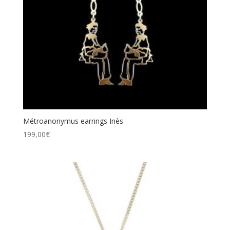
Métroanonymus earrings Inès
199,00
€