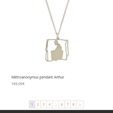
Métroanonymus pendant Arthur
169,00
€
1
2
3
4
…
6
7
8
→