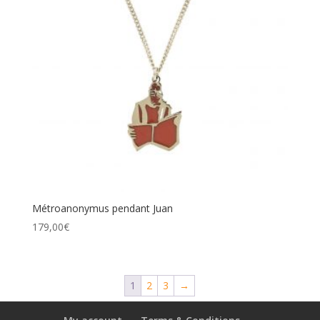
Métroanonymus pendant Juan
179,00
€
1
2
3
→