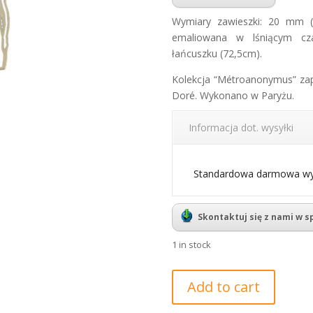
Wymiary zawieszki: 20 mm 
emaliowana w lśniącym cz
łańcuszku (72,5cm).
Kolekcja “Métroanonymus” zapr
Doré. Wykonano w Paryżu.
Informacja dot. wysyłki
Standardowa darmowa wys
Skontaktuj się z nami w 
1 in stock
Naszyjnik
Add to cart
"Métroanonymus"
Artura