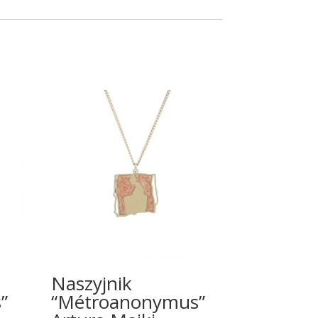
Naszyjnik
”
“Métroanonymus”