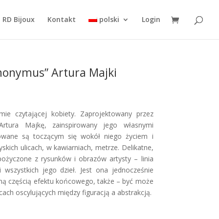
 RD Bijoux
Kontakt
polski
Login
nonymus” Artura Majki
mie czytającej kobiety. Zaprojektowany przez
 Artura Majkę, zainspirowany jego własnymi
irowane są toczącym się wokół niego życiem i
yskich ulicach, w kawiarniach, metrze. Delikatne,
zapożyczone z rysunków i obrazów artysty – linia
wszystkich jego dzieł. Jest ona jednocześnie
ną częścią efektu końcowego, także – być może
ach oscylujących między figuracją a abstrakcją.