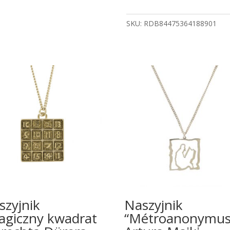
Majki
quantity
SKU:
RDB84475364188901
szyjnik
Naszyjnik
agiczny kwadrat
“Métroanonymus