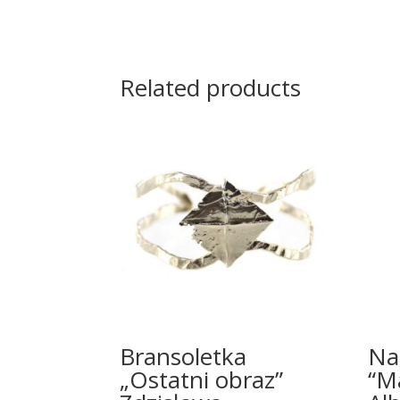
Related products
Bransoletka
Na
„Ostatni obraz”
“M