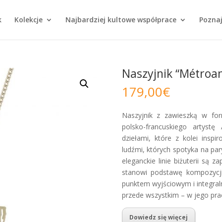
k
Kolekcje
Najbardziej kultowe współprace
Poznaj
Naszyjnik “Métroa
179,00
€
Naszyjnik z zawieszką w for
polsko-francuskiego artystę
dziełami, które z kolei insp
ludźmi, których spotyka na par
eleganckie linie biżuterii są 
stanowi podstawę kompozycji 
punktem wyjściowym i integral
przede wszystkim – w jego prac
Dowiedz się więcej