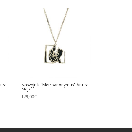
tura
Naszyjnik “Métroanonymus” Artura
Majki
179,00
€