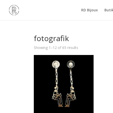
RD Bijoux
Buti
fotografik
Showing 1–12 of 65 results