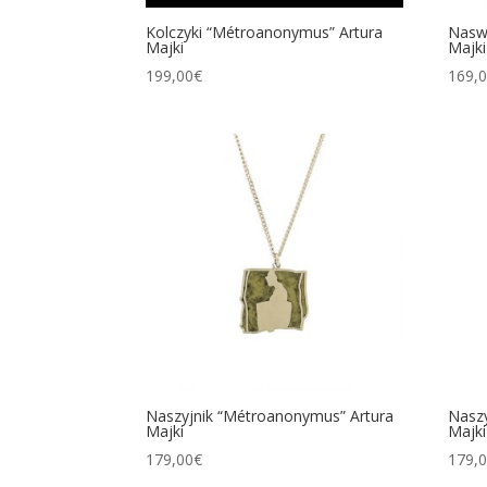
Kolczyki “Métroanonymus” Artura
Nasw
Majki
Majki
199,00
€
169,
Naszyjnik “Métroanonymus” Artura
Naszy
Majki
Majki
179,00
€
179,