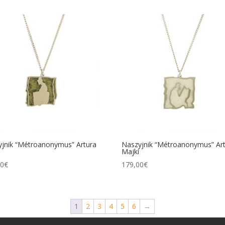
jnik “Métroanonymus” Artura
Naszyjnik “Métroanonymus” Ar
Majki
00
€
179,00
€
1
2
3
4
5
6
→