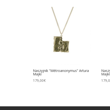
Naszyjnik “Métroanonymus” Artura
Naszy
Majki
Majki
179,00
€
179,