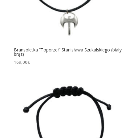
Bransoletka “Toporzeł” Stanisława Szukalskiego (biały
brąz)
169,00
€